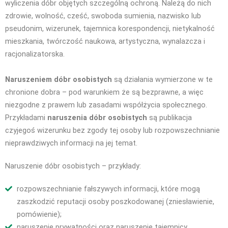
wyliczenia dóbr objętych szczególną ochroną. Należą do nich
zdrowie, wolność, cześć, swoboda sumienia, nazwisko lub
pseudonim, wizerunek, tajemnica korespondencji, nietykalność
mieszkania, twórczość naukowa, artystyczna, wynalazcza i
racjonalizatorska.
Naruszeniem dóbr osobistych
są działania wymierzone w te
chronione dobra – pod warunkiem że są bezprawne, a więc
niezgodne z prawem lub zasadami współżycia społecznego.
Przykładami
naruszenia dóbr osobistych
są publikacja
czyjegoś wizerunku bez zgody tej osoby lub rozpowszechnianie
nieprawdziwych informacji na jej temat.
Naruszenie dóbr osobistych
– przykłady:
rozpowszechnianie fałszywych informacji, które mogą
zaszkodzić reputacji osoby poszkodowanej (zniesławienie,
pomówienie);
naruszenie prywatności oraz naruszenie tajemnicy