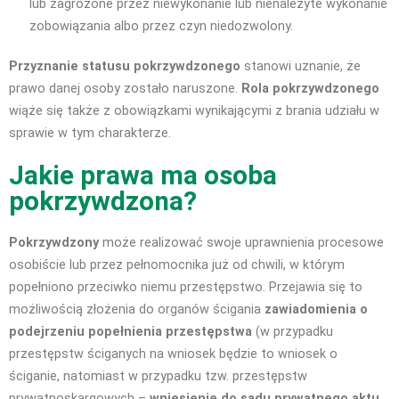
lub zagrożone przez niewykonanie lub nienależyte wykonanie
zobowiązania albo przez czyn niedozwolony.
Przyznanie statusu pokrzywdzonego
stanowi uznanie, że
prawo danej osoby zostało naruszone.
Rola pokrzywdzonego
wiąże się także z obowiązkami wynikającymi z brania udziału w
sprawie w tym charakterze.
Jakie prawa ma osoba
pokrzywdzona?
Pokrzywdzony
może realizować swoje uprawnienia procesowe
osobiście lub przez pełnomocnika już od chwili, w którym
popełniono przeciwko niemu przestępstwo. Przejawia się to
możliwością złożenia do organów ścigania
zawiadomienia o
podejrzeniu popełnienia przestępstwa
(w przypadku
przestępstw ściganych na wniosek będzie to wniosek o
ściganie, natomiast w przypadku tzw. przestępstw
prywatnoskargowych –
wniesienie do sądu prywatnego aktu