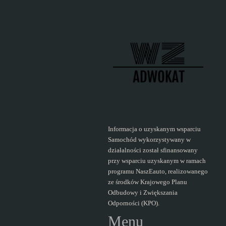
odszkodowań
w
Szczecinie
–
kompleksowy
przewodnik
Informacja o uzyskanym wsparciu
Samochód wykorzystywany w
działalności został sfinansowany
prawnika"
przy wsparciu uzyskanym w ramach
programu NaszEauto, realizowanego
ze środków Krajowego Planu
Odbudowy i Zwiększania
Odporności (KPO).
Menu