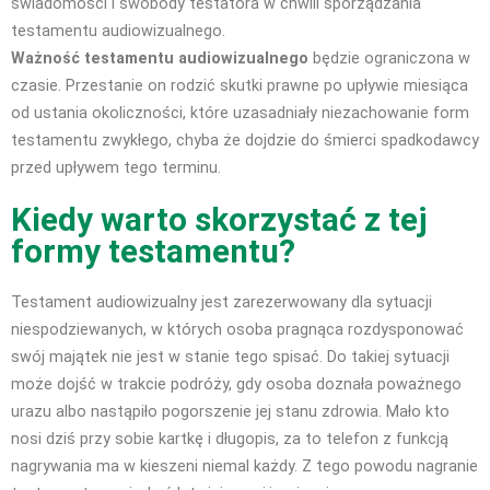
świadomości i swobody testatora w chwili sporządzania
testamentu audiowizualnego.
Ważność testamentu audiowizualnego
będzie ograniczona w
czasie. Przestanie on rodzić skutki prawne po upływie miesiąca
od ustania okoliczności, które uzasadniały niezachowanie form
testamentu zwykłego, chyba że dojdzie do śmierci spadkodawcy
przed upływem tego terminu.
Kiedy warto skorzystać z tej
formy testamentu?
Testament audiowizualny jest zarezerwowany dla sytuacji
niespodziewanych
, w których osoba pragnąca rozdysponować
swój majątek nie jest w stanie tego spisać. Do takiej sytuacji
może dojść w trakcie podróży, gdy osoba doznała poważnego
urazu albo nastąpiło pogorszenie jej stanu zdrowia. Mało kto
nosi dziś przy sobie kartkę i długopis, za to telefon z funkcją
nagrywania ma w kieszeni niemal każdy. Z tego powodu nagranie