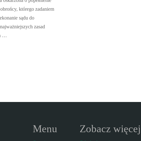
 oskarżona o popełnienie
 obrońcy, którego zadaniem
rzekonanie sądu do
 najważniejszych zasad
ia …
Menu
Zobacz więcej