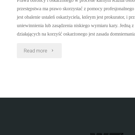
Prawa obrońcy i oskarżonego w procesie karnym Każda osoba
przestępstwa ma prawo skorzystać z pomocy profesjonalnego
jest obalenie ustaleń oskarżyciela, którym jest prokurator, i p
uniewinnienia lub zasądzenia niskiego wymiaru kary. Jedną z
działających na korzyść oskarżonego jest zasada domnieman
"Prawa
Read more
obrońcy
i
oskarżonego
w
procesie