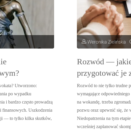
Weronika Zielińska
ie
Rozwód — jakie 
owym?
przygotować je
wokata? Utworzono:
Rozwód to nie tylko trudne 
wania po wypadku
wymagające odpowiedniego pr
ia i bardzo często prowadzą
na wokandę, trzeba zgromad
i finansowych. Uszkodzenia
pozwu oraz upewnić się, że 
cji — to tylko kilka skutków,
Niedopatrzenia na tym etapi
wcześniej zaplanować skomp