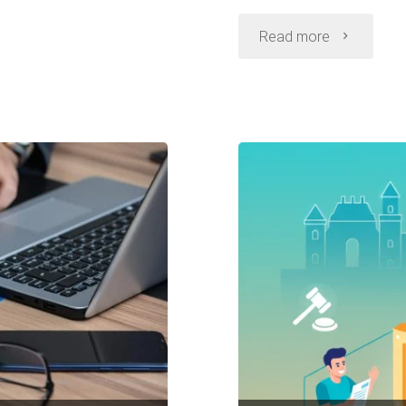
"Rozwód
Read more
—
jakie
dokumenty
są
potrzebne
i
czy
przygotowa