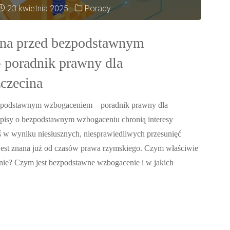
23 kwietnia 2025
Porady
ona przed bezpodstawnym
 poradnik prawny dla
?"
czecina
ezpodstawnym wzbogaceniem – poradnik prawny dla
pisy o bezpodstawnym wzbogaceniu chronią interesy
oś w wyniku niesłusznych, niesprawiedliwych przesunięć
jest znana już od czasów prawa rzymskiego. Czym właściwie
nie? Czym jest bezpodstawne wzbogacenie i w jakich