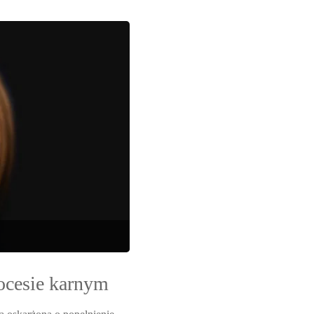
przed
bezpodsta
wzbogacen
–
poradnik
prawny
dla
mieszkańc
ocesie karnym
Szczecina"