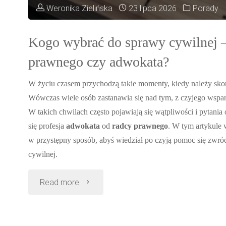
Weronika Zielińska
23 lipca 2026
Porady
Kogo wybrać do sprawy cywilnej 
prawnego czy adwokata?
W życiu czasem przychodzą takie momenty, kiedy należy sko
Wówczas wiele osób zastanawia się nad tym, z czyjego wsparc
W takich chwilach często pojawiają się wątpliwości i pytania 
się profesja
adwokata
od
radcy prawnego
. W tym artykule 
w przystępny sposób, abyś wiedział po czyją pomoc się zwróc
cywilnej.
"Kogo
Read more
wybrać