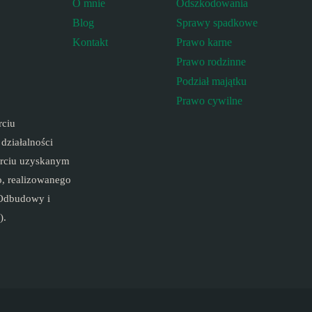
O mnie
Odszkodowania
Blog
Sprawy spadkowe
Kontakt
Prawo karne
Prawo rodzinne
Podział majątku
Prawo cywilne
rciu
ziałalności
arciu uzyskanym
, realizowanego
 Odbudowy i
).