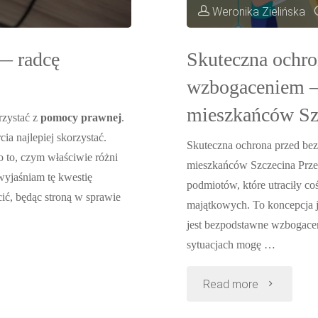
Weronika Zielińska
je
z
— radcę
Skuteczna ochr
wzbogaceniem –
adwokatem
mieszkańców Sz
rzystać z
pomocy prawnej
.
ia najlepiej skorzystać.
Skuteczna ochrona przed b
o to, czym właściwie różni
mieszkańców Szczecina Prze
wyjaśniam tę kwestię
podmiotów, które utraciły c
ić, będąc stroną w sprawie
majątkowych. To koncepcja 
jest bezpodstawne wzbogace
sytuacjach mogę …
"Skuteczna
Read more
ochrona