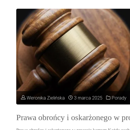
do
sprawy
cywilnej
—
radcę
prawnego
czy
Weronika Zielińska
3 marca 2025
Porady
adwokata?"
Prawa obrońcy i oskarżonego w pr