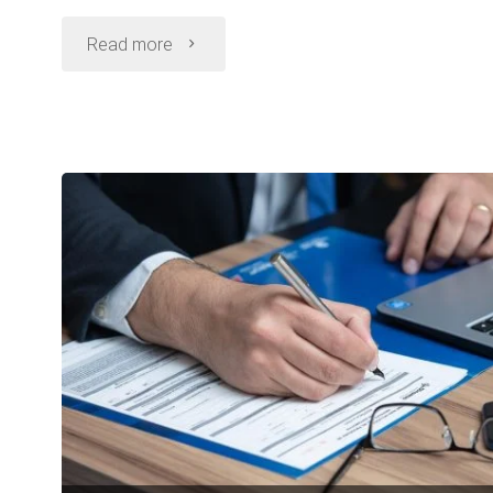
"Jak
Read more
w
praktyce
wygląda
dochodzenie
odszkodowania
po
wypadku
drogowym?"