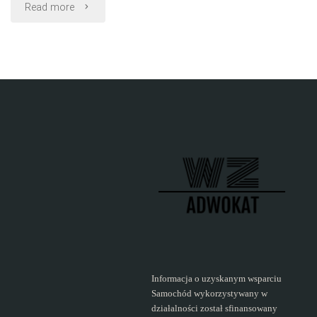
"Rozwód
Read more
bez
orzekania
o
winie
i
z
orzekaniem
o
winie"
Informacja o uzyskanym wsparciu
Samochód wykorzystywany w
działalności został sfinansowany