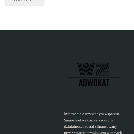
warto
pozwać
bank
o
kredyt
frankowy
i
czy
Frankowicze
Informacja o uzyskanym wsparciu
Samochód wykorzystywany w
działalności został sfinansowany
odzyskują
przy wsparciu uzyskanym w ramach